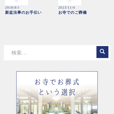
2018/8/1
2023/11/4
新盆法事のお手伝い
お寺でのご葬儀
検
索: