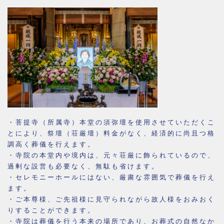
・菩提寺（所属寺）本堂の須弥壇を使用させていただくこ
とにより、祭壇（荘厳壇）料金がなく、経済的に尚且つ格
調高く葬儀を行えます。
・寺院の本堂内や境内は、元々荘厳に飾られているので、
過剰な設営も必要なく、無駄も省けます。
・セレモニーホールにはない、厳粛な雰囲気で葬儀を行え
ます。
・ご本尊様、ご先祖様に見守られながら故人様をおみおく
りすることができます。
・寺院は葬儀を行う本来の場所であり、お葬式の自然なか