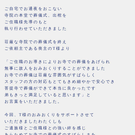
ご自宅でお通夜をおこない
寺院の本堂で葬儀式、出棺を
ご住職様先導のもと
執り行わせていただきました
荘厳な寺院での葬儀式を終え
ご依頼主である喪主のT様より
「ご住職のお導きによりお寺での葬儀をあげられ
無事に故人をおみおくりすることができました
お寺での葬儀は荘厳な雰囲気がすばらしく
スタッフの方の対応もとてもきめ細やかで安心でき
菩提寺で葬儀ができて本当に良かったです
弟もきっと満足していると思います」と
お言葉をいただきました。
今回、T様のおみおくりをサポートさせて
いただきましたわたくしも
ご遺族様とご住職様との強い絆を感じ
あらためてお寺での葬儀式のすばらしさを