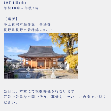
10月1日(土)
午前10時～午後3時
【場所】
浄土真宗本願寺派 善法寺
長野県長野市若穂綿内6718
当日は、本堂にて模擬葬儀を行ないます
荘厳で厳粛な空間で行うご葬儀を、ぜひ、ご自身でご覧く
ださい。