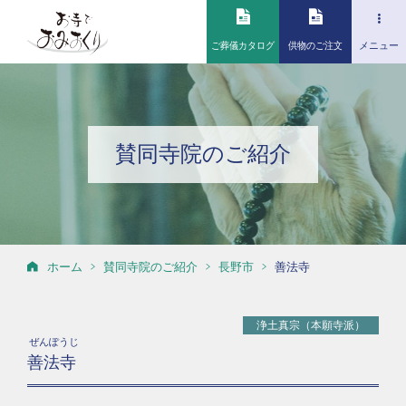
ご葬儀カタログ
供物のご注文
メニュー
賛同寺院のご紹介
ホーム
賛同寺院のご紹介
長野市
善法寺
浄土真宗（本願寺派）
ぜんぽうじ
善法寺