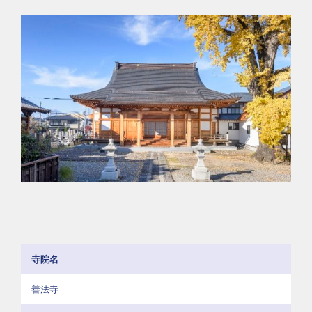
寺院名
善法寺