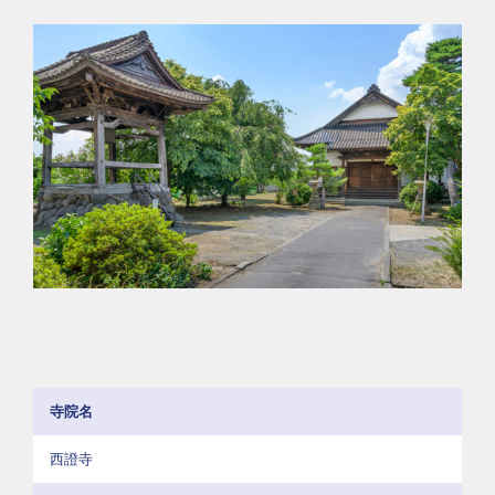
寺院名
西證寺