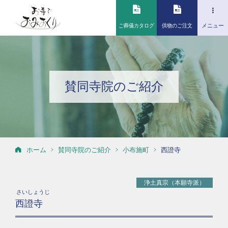
ご葬儀カタログ
供物のご注文
メニュー
賛同寺院のご紹介
ホーム
賛同寺院のご紹介
小布施町
西證寺
浄土真宗（本願寺派）
さいしょうじ
西證寺