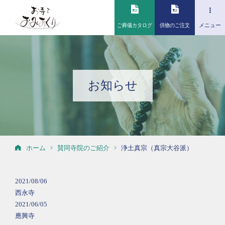
ご葬儀カタログ
供物のご注文
メニュー
お知らせ
ホーム
賛同寺院のご紹介
浄土真宗（真宗大谷派）
2021/08/06
西永寺
2021/06/05
應興寺